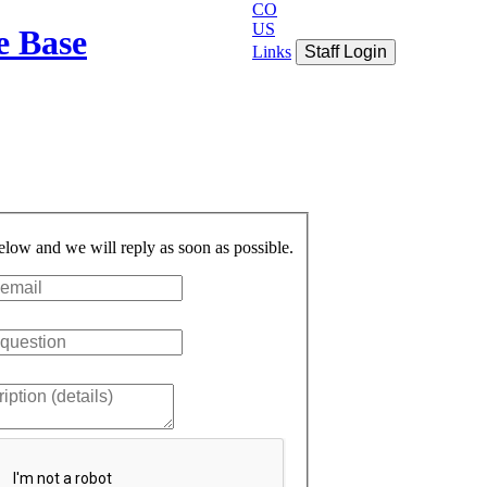
CO
US
e Base
Links
Staff Login
below and we will reply as soon as possible.